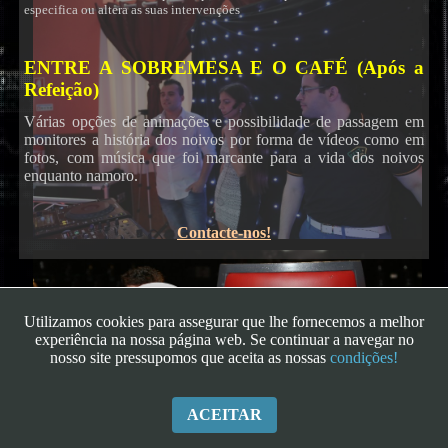
Karaoke
especifica ou altera as suas intervenções
ENTRE A SOBREMESA E O CAFÉ (Após a
Refeição)
Várias opções de animações e possibilidade de passagem em
monitores a história dos noivos por forma de vídeos como em
fotos, com música que foi marcante para a vida dos noivos
enquanto namoro.
Contacte-nos!
Utilizamos cookies para assegurar que lhe fornecemos a melhor
experiência na nossa página web. Se continuar a navegar no
nosso site pressupomos que aceita as nossas
condições!
ACEITAR
Copyright - 2026
|
FestEventos - Este é o Teu Momento
| Todos os Direitos
Reservados