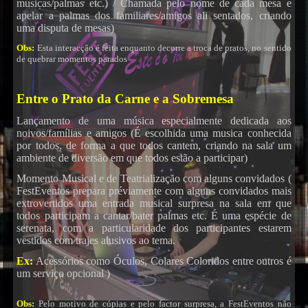
musicas/palmas etc.) / Chamada pelo nome de cada mesa e
apelar a palmas dos familiares/amigos ali sentados, criando
uma disputa de mesas)
Obs:
Esta interacção é feita enquanto decorre a troca de pratos, no sentido
de quebrar momentos parados
Entre o Prato da Carne e a Sobremesa
Lançamento de uma música especialmente dedicada aos
noivos/famílias e amigos (É escolhida uma musica conhecida
por todos, de forma a que todos cantem, criando na sala um
ambiente de diversão em que todos estão a participar)
DJs
Momento Musical e de Teatrialização com alguns convidados (
FestEventos prepara préviamente com alguns convidados mais
extrovertidos uma entrada musical surpresa na sala em que
todos participam a cantar/bater palmas etc. É uma espécie de
serenata, com a particularidade dos participantes estarem
vestidos com trajes alusivos ao tema.
Ex:
Acessórios como Óculos, Colares Coloridos entre outros é
um serviço opcional )
Obs:
Pelo motivo de cópias e pelo factor surpresa, a FestEventos não