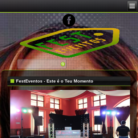
Image 02
FestEventos - Este é o Teu Momento