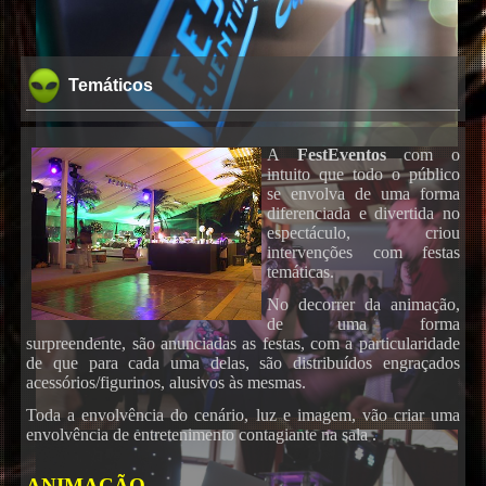
Temáticos
A
FestEventos
com o
intuito que todo o público
se envolva de uma forma
diferenciada e divertida no
espectáculo, criou
intervenções com festas
temáticas.
No decorrer da animação,
de uma forma
surpreendente, são anunciadas as festas, com a particularidade
de que para cada uma delas, são distribuídos engraçados
acessórios/figurinos, alusivos às mesmas.
Toda a envolvência do cenário, luz e imagem, vão criar uma
envolvência de entretenimento contagiante na sala .
ANIMAÇÃO