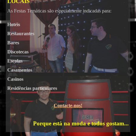
LOCAIS
As Festas Temáticas são especialmente indicadas para:
Hotéis
Restaurantes
Bares
Karaoke
Discotecas
Escolas
Casamentos
Casinos
Residências particulares
Contacte-nos!
Porque está na moda e todos gostam...