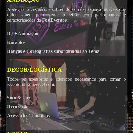
A alegria, o vestuário e sobretudo as músicas inesquecíveis que
todos sabem pelo menos o refrão, com performances e
caracterizações da
FestEventos
:
DJ + Animação
Karaoke
Danças e Coreografias subordinadas ao Tema
DECOR/LOGÍSTICA
Todos os acessórios e adereços necessários para tornar o
Evento inesquecível com:
Som & Luz
Decoração
Acessórios Temáticos