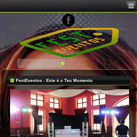
Image 02
FestEventos - Este é o Teu Momento