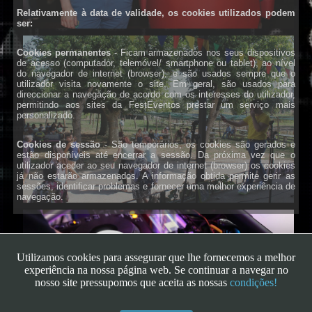
Karaoke
Relativamente à data de validade, os cookies utilizados podem
ser:
Cookies permanentes
- Ficam armazenados nos seus dispositivos
de acesso (computador, telemóvel/ smartphone ou tablet), ao nível
do navegador de internet (browser), e são usados sempre que o
utilizador visita novamente o site. Em geral, são usados para
direccionar a navegação de acordo com os interesses do utilizador,
permitindo aos sites da FestEventos prestar um serviço mais
personalizado.
Cookies de sessão
- São temporários, os cookies são gerados e
estão disponíveis até encerrar a sessão. Da próxima vez que o
utilizador aceder ao seu navegador de internet (browser) os cookies
já não estarão armazenados. A informação obtida permite gerir as
sessões, identificar problemas e fornecer uma melhor experiência de
navegação.
Utilizamos cookies para assegurar que lhe fornecemos a melhor
experiência na nossa página web. Se continuar a navegar no
nosso site pressupomos que aceita as nossas
condições!