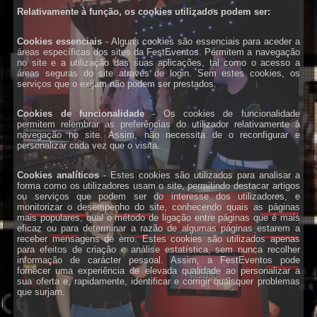
Relativamente à função, os cookies utilizados podem ser:
Cookies essenciais
- Alguns cookies são essenciais para aceder a
áreas específicas dos sites da FestEventos. Permitem a navegação
no site e a utilização das suas aplicações, tal como o acesso a
áreas seguras do site através de login. Sem estes cookies, os
serviços que o exijam não podem ser prestados.
Cookies de funcionalidade
- Os cookies de funcionalidade
permitem relembrar as preferências do utilizador relativamente à
navegação no site. Assim, não necessita de o reconfigurar e
personalizar cada vez que o visita.
Cookies analíticos
- Estes cookies são utilizados para analisar a
forma como os utilizadores usam o site, permitindo destacar artigos
ou serviços que podem ser do interesse dos utilizadores, e
monitorizar o desempenho do site, conhecendo quais as páginas
mais populares, qual o método de ligação entre páginas que é mais
eficaz ou para determinar a razão de algumas páginas estarem a
receber mensagens de erro. Estes cookies são utilizados apenas
para efeitos de criação e análise estatística, sem nunca recolher
informação de carácter pessoal. Assim, a FestEventos pode
fornecer uma experiência de elevada qualidade ao personalizar a
sua oferta e, rapidamente, identificar e corrigir quaisquer problemas
que surjam.