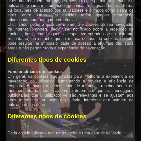
sites, não recolhem informações pessoais que permitam identificar o
utilizador. Guardam informações genéricas, designadamente a forma
ou local/país de acesso dos utilizadores e o modo como usam os
sites, entre outros. Os cookies retêm apenas informação
relacionada com as suas preferências.
O utilizador pode, a qualquer momento e através do seu navegador
de internet (browser), decidir ser notificado sobre a recepção de
cookies, bem como bloquear a respectiva entrada no seu sistema.
Salienta-se, no entanto, que a recusa de uso de cookies no site
pode resultar na impossibilidade de acesso a algumas das suas
áreas e não permitir toda a experiência de navegação.
Diferentes tipos de cookies
Funcionalidade dos cookies
Em geral, os cookies são usados para melhorar a experiência de
navegação do utilizador, aumentando a rapidez e eficiência de
resposta. Eliminam a necessidade de introduzir repetidamente as
mesmas informações e ajudam a determinar que as mensagens
publicitárias que o utilizador vê são relevantes e se ajustam aos
seus interesses, ou seja, a utilidade, interesse e o número de
utilizações dos sites.
Diferentes tipos de cookies
Cada cookie utilizado tem uma função e uma data de validade.