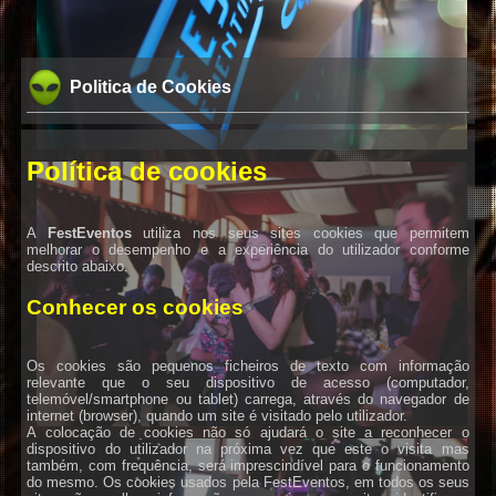
Politica de Cookies
Política de cookies
A
FestEventos
utiliza nos seus sites cookies que permitem
melhorar o desempenho e a experiência do utilizador conforme
descrito abaixo.
Conhecer os cookies
Os cookies são pequenos ficheiros de texto com informação
relevante que o seu dispositivo de acesso (computador,
telemóvel/smartphone ou tablet) carrega, através do navegador de
internet (browser), quando um site é visitado pelo utilizador.
A colocação de cookies não só ajudará o site a reconhecer o
dispositivo do utilizador na próxima vez que este o visita mas
também, com frequência, será imprescindível para o funcionamento
do mesmo. Os cookies usados pela FestEventos, em todos os seus