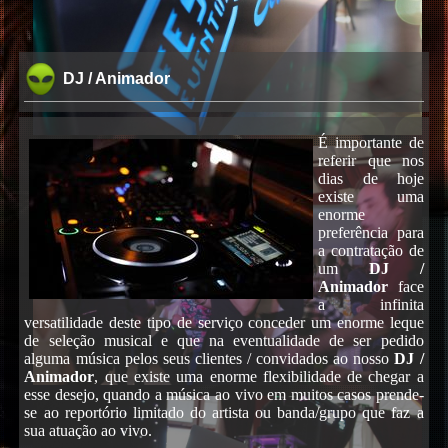
DJ / Animador
É importante de
referir que nos
dias de hoje
existe uma
enorme
preferência para
a contratação de
um
DJ /
Animador
face
a infinita
versatilidade deste tipo de serviço conceder um enorme leque
de seleção musical e que na eventualidade de ser pedido
alguma música pelos seus clientes / convidados ao nosso
DJ /
Animador
, que existe uma enorme flexibilidade de chegar a
esse desejo, quando a música ao vivo em muitos casos prende-
se ao reportório limitado do artista ou banda/grupo que faz a
sua atuação ao vivo.