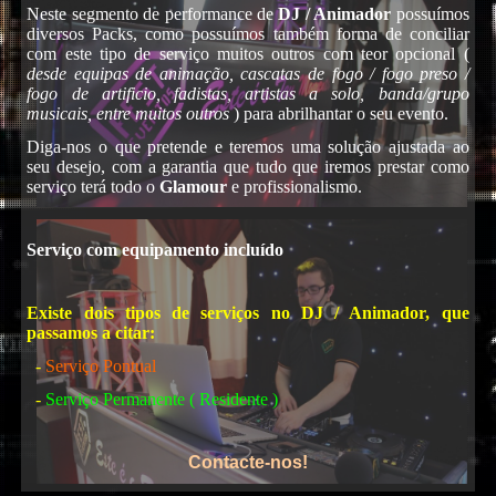
Neste segmento de performance de
DJ / Animador
possuímos
diversos Packs, como possuímos também forma de conciliar
com este tipo de serviço muitos outros com teor opcional (
desde equipas de animação, cascatas de fogo / fogo preso /
fogo de artificio, fadistas, artistas a solo, banda/grupo
musicais, entre muitos outros
) para abrilhantar o seu evento.
Diga-nos o que pretende e teremos uma solução ajustada ao
seu desejo, com a garantia que tudo que iremos prestar como
serviço terá todo o
Glamour
e profissionalismo.
Karaoke
Serviço com equipamento incluído
Existe dois tipos de serviços no DJ / Animador, que
passamos a citar:
-
Serviço Pontual
-
Serviço Permanente ( Residente )
Contacte-nos!