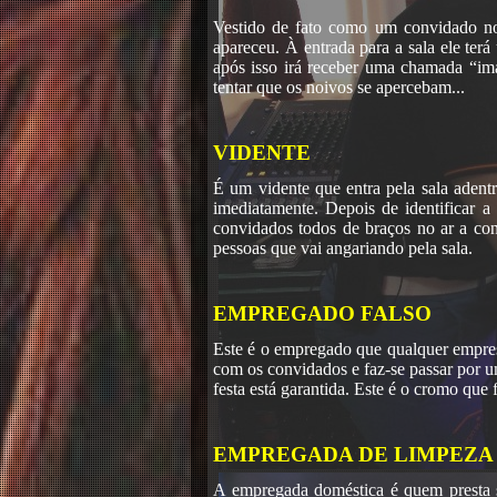
Vestido de fato como um convidado n
apareceu. À entrada para a sala ele te
após isso irá receber uma chamada “im
tentar que os noivos se apercebam...
VIDENTE
É um vidente que entra pela sala aden
imediatamente. Depois de identificar 
convidados todos de braços no ar a conc
pessoas que vai angariando pela sala.
EMPREGADO FALSO
Este é o empregado que qualquer empres
com os convidados e faz-se passar por 
festa está garantida. Este é o cromo que 
EMPREGADA DE LIMPEZA
A empregada doméstica é quem presta se