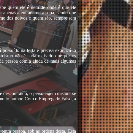
abe quem ele é nem de onde é que ele
r apenas a entrada ou a sopa, sendo que
nome dos noivos e quem são, sempre sem
ossuído na festa e precisa exorcizá-lo
xorcismo não é nada mais do que pôr os
ta da pessoa com a ajuda de mais algumas
e descontraído, o personagem mistura-se
, muito humor. Com o Empregado Falso, a
outra pessoa, sob as ordens desta. Esta