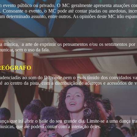
um evento público ou privado. O MC geralmente apresenta atuações com
onsoante o evento, o MC pode até contar piadas ou anedotas, incent
um determinado assunto, entre outros. As opiniões deste MC irão espan
 a mímica, a arte de exprimir os pensamentos e/ou os sentimentos po
municar, sem o uso da fala.
OREÓGRAFO
adenciadas ao som do DJ, onde nem o mais tímido dos convidados vai 
té ao centro da pista, com a distribuição de adereços e acessórios de 
dança que irá abrir o baile do seu grande dia. Limite-se a uma dança t
sicas, que até poderá contar com a interação deles.