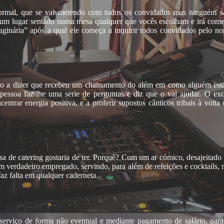
ormal, que se vai metendo com todos os convidados mas ninguém s
rá um lugar sentado numa mesa qualquer que vocês escolham e irá come
aginária” após a qual ele começa a inquirir todos convidados pelo 
tro a dizer que recebeu um chamamento do além em como alguém está p
a pessoa faz-lhe uma serie de perguntas e diz que o vai ajudar. O e
entrar energia positiva, e a proferir supostos cânticos tribais à vol
a de catering gostaria de ter. Porquê? Com um ar cómico, desajeitado 
um verdadeiro empregado, servindo, para além de refeições e cocktails
faz falta em qualquer caderneta.
rviço de forma não eventual e mediante pagamento de salário, para 