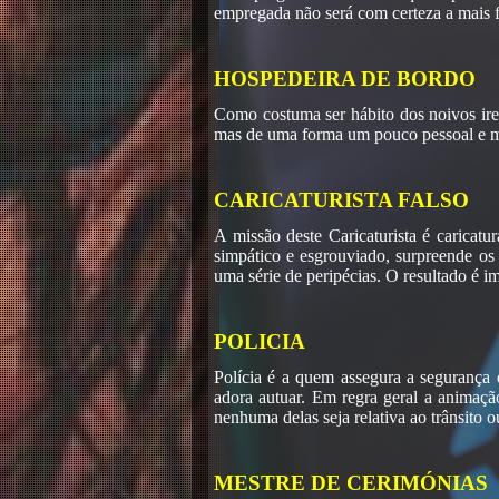
empregada não será com certeza a mais fi
HOSPEDEIRA DE BORDO
Como costuma ser hábito dos noivos irem
mas de uma forma um pouco pessoal e mui
CARICATURISTA FALSO
A missão deste Caricaturista é caricatu
simpático e esgrouviado, surpreende os
uma série de peripécias. O resultado é i
POLICIA
Polícia é a quem assegura a segurança 
adora autuar. Em regra geral a animaç
nenhuma delas seja relativa ao trânsito 
MESTRE DE CERIMÓNIAS