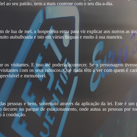
el ao seu patrão, nem a mais contente com o seu dia-a-dia.
 de lua de mel, a hospedeira entra para vir explicar aos noivos as in
to atabalhoada e isto em várias línguas e muito à sua maneira.
rar os visitantes. E isso até poderia acontecer. Se o personagem tive
 visitantes com os seus rabiscos. Que nada têm a ver com quem é ca
mprevisível e memorável.
das pessoas e bens, sobretudo através da aplicação da lei. Este é um 
ão decorre no parque de estacionamento, onde autua as pessoas
por to
ou à condução.