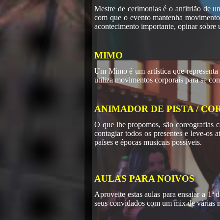
Mestre de cerimonias é o anfitrião de 
com que o evento mantenha movimento. C
acontecimento importante, opinar sobre 
MIMO
Um Mimo é um artística que representa
utiliza movimentos corporais para se co
ANIMADOR DE PISTA / C
O que lhe propomos, são coreografias c
contagiar todos os presentes e leve-os a
países e épocas musicais possíveis.
AULAS PARA NOIVOS
Aproveite estas aulas para ensaiar a 1ª 
seus convidados com um mix de várias mu