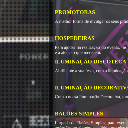
PROMOTORAS
A melhor forma de divulgar os seus prod
HOSPEDEIRAS
Para ajudar na realização do evento, as
e a atenção que merecem.
ILUMINAÇÃO DISCOTECA
Abrilhante a sua festa, com a iluminaçã
ILUMINAÇÃO DECORATIV
Com a nossa Iluminação Decorativa, torn
BALÕES SIMPLES
Largada de Balões Simples, para event
anfitriões ou alguém escolhido por eles 