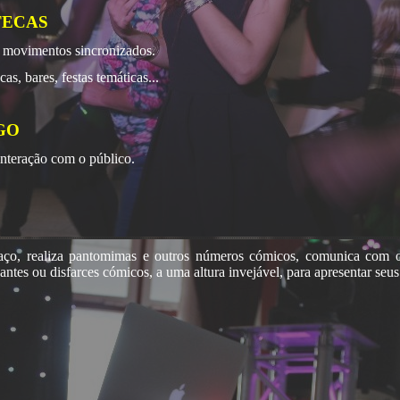
TECAS
 movimentos sincronizados.
s, bares, festas temáticas...
GO
interação com o público.
aço, realiza pantomimas e outros números cómicos, comunica com o 
gantes ou disfarces cómicos, a uma altura invejável, para apresentar seu