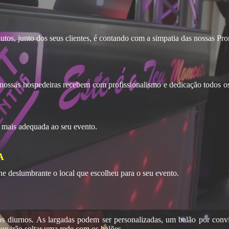
utos, junto dos seus clientes, é contando com a simpatia das nossas Pr
 nossas hospedeiras recebem com profissionalismo e dedicação todos o
o mais adequada ao seu evento.
A
e deslumbrante o local que escolheu para o seu evento.
os diurnos. As largadas podem ser personalizadas, um balão por conv
que irão soltar uma rede com os balões.