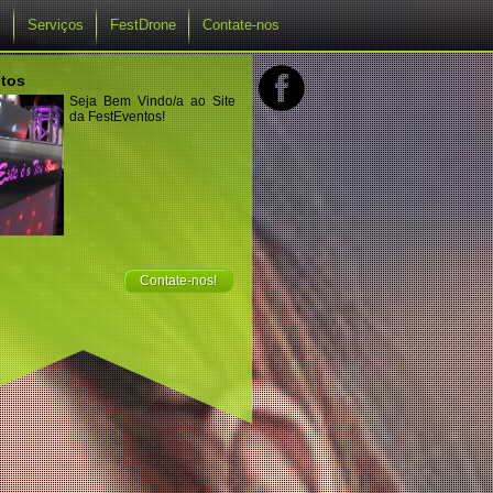
s
Serviços
FestDrone
Contate-nos
tos
Seja Bem Vindo/a ao Site
da FestEventos!
Contate-nos!