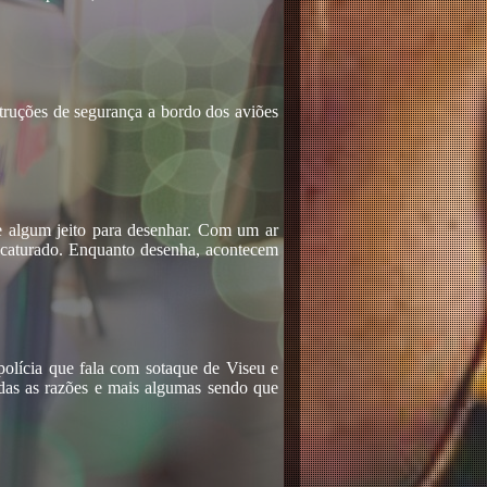
struções de segurança a bordo dos aviões
sse algum jeito para desenhar. Com um ar
ricaturado. Enquanto desenha, acontecem
polícia que fala com sotaque de Viseu e
das as razões e mais algumas sendo que