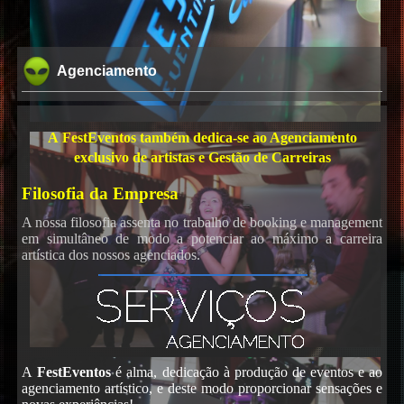
Agenciamento
A FestEventos também dedica-se ao Agenciamento
exclusivo de artistas e Gestão de Carreiras
Filosofia da Empresa
A nossa filosofia assenta no trabalho de booking e management
em simultâneo de modo a potenciar ao máximo a carreira
artística dos nossos agenciados.
A
FestEventos
é alma, dedicação à produção de eventos e ao
agenciamento artístico, e deste modo proporcionar sensações e