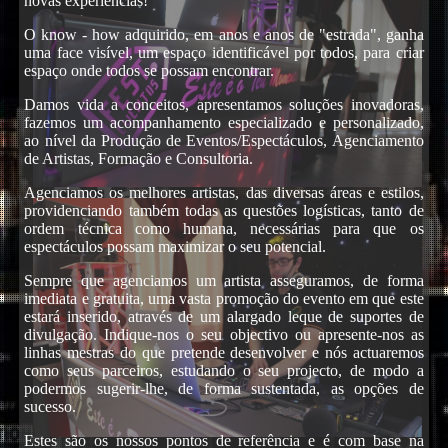
novas experiências!
O know - how adquirido, em anos e anos de "estrada", ganha
uma face visível, um espaço identificável por todos, para criar
espaço onde todos se possam encontrar.
Damos vida a conceitos, apresentamos soluções inovadoras,
fazemos um acompanhamento especializado e personalizado,
DJs
ao nível da Produção de Eventos/Espectáculos, Agenciamento
de Artistas, Formação e Consultoria.
Agenciamos os melhores artistas, das diversas áreas e estilos,
providenciando também todas as questões logísticas, tanto de
ordem técnica como humana, necessárias para que os
espectáculos possam maximizar o seu potencial.
Sempre que agenciamos um artista asseguramos, de forma
imediata e gratuita, uma vasta promoção do evento em que este
estará inserido, através de um alargado leque de suportes de
divulgação. Indique-nos o seu objectivo ou apresente-nos as
Karaoke
linhas mestras do que pretende desenvolver e nós actuaremos
como seus parceiros, estudando o seu projecto, de modo a
podermos sugerir-lhe, de forma sustentada, as opções de
sucesso.
Estes são os nossos pontos de referência e é com base na