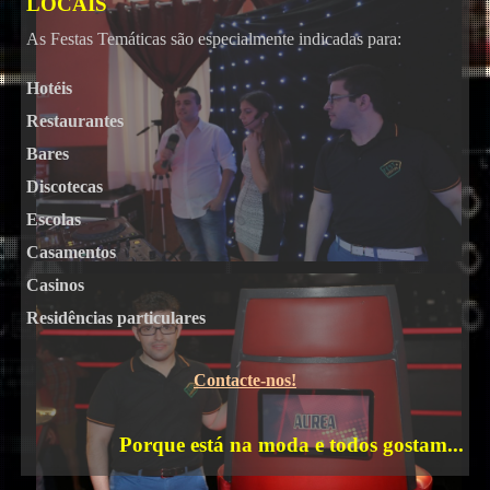
DJ
LOCAIS
As Festas Temáticas são especialmente indicadas para:
Hotéis
Restaurantes
Bares
Karaoke
Discotecas
Escolas
Casamentos
Casinos
Residências particulares
Contacte-nos!
Porque está na moda e todos gostam...