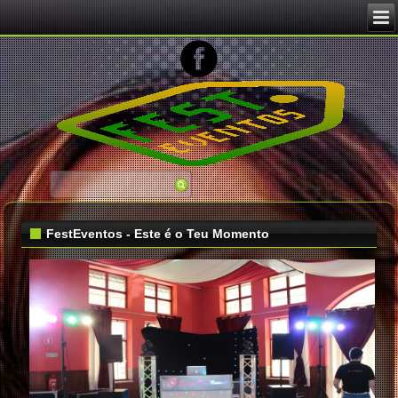
Image 02
FestEventos - Este é o Teu Momento