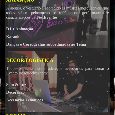
A alegria, o vestuário e sobretudo as músicas inesquecíveis que
todos sabem pelo menos o refrão, com performances e
caracterizações da
FestEventos
:
DJ + Animação
Karaoke
Danças e Coreografias subordinadas ao Tema
DECOR/LOGÍSTICA
Todos os acessórios e adereços necessários para tornar o
Evento inesquecível com:
Som & Luz
Decoração
Acessórios Temáticos