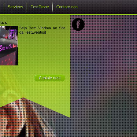
s
Serviços
FestDrone
Contate-nos
tos
Seja Bem Vindo/a ao Site
da FestEventos!
Contate-nos!