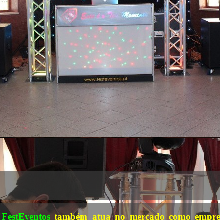
A
FestEventos
também atua no mercado como empres