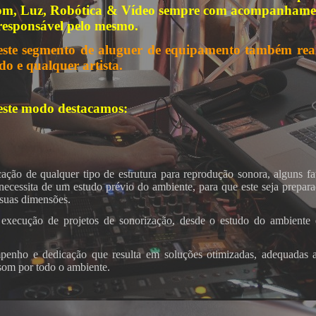
om, Luz, Robótica & Vídeo sempre com acompanhament
responsável pelo mesmo.
este segmento de aluguer de equipamento também re
do e qualquer artista.
este modo destacamos:
ação de qualquer tipo de estrutura para reprodução sonora, alguns fat
, necessita de um estudo prévio do ambiente, para que este seja prepa
 suas dimensões.
execução de projetos de sonorização, desde o estudo do ambiente e 
nho e dedicação que resulta em soluções otimizadas, adequadas a 
 som por todo o ambiente.