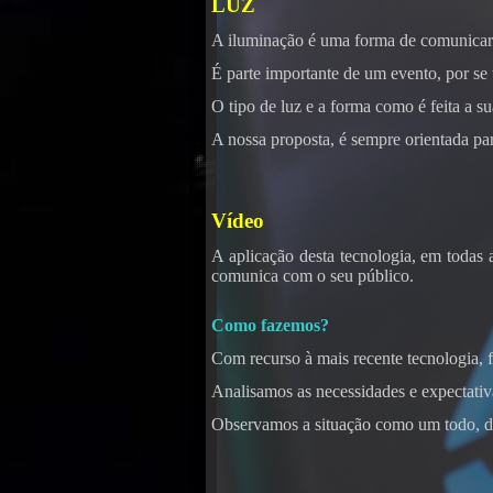
LUZ
A iluminação é uma forma de comunicar
É parte importante de um evento, por se 
O tipo de luz e a forma como é feita a su
Kara
A nossa proposta, é sempre orientada pa
Vídeo
A aplicação desta tecnologia, em todas 
comunica com o seu público.
Como fazemos?
Com recurso à mais recente tecnologia,
Analisamos as necessidades e expectativa
Observamos a situação como um todo, di