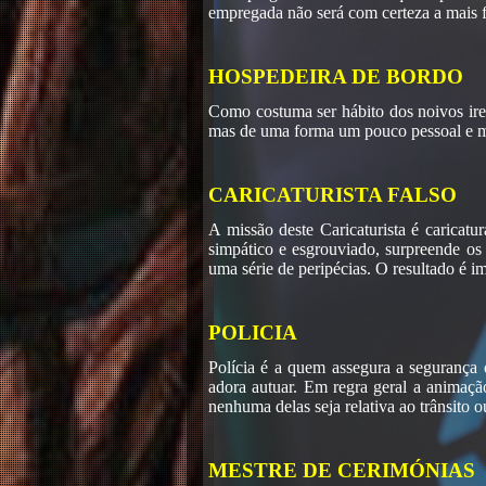
empregada não será com certeza a mais fi
HOSPEDEIRA DE BORDO
Como costuma ser hábito dos noivos irem
mas de uma forma um pouco pessoal e mui
CARICATURISTA FALSO
A missão deste Caricaturista é caricatu
simpático e esgrouviado, surpreende os
uma série de peripécias. O resultado é i
POLICIA
Polícia é a quem assegura a segurança 
adora autuar. Em regra geral a animaç
nenhuma delas seja relativa ao trânsito 
MESTRE DE CERIMÓNIAS