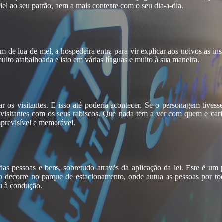
el ao seu patrão, nem a mais contente com o seu dia-a-dia.
 de lua de mel, a hospedeira entra para vir explicar aos noivos as in
to atabalhoada e isto em várias línguas e muito à sua maneira.
rar os visitantes. E isso até poderia acontecer. Se o personagem tive
 visitantes com os seus rabiscos. Que nada têm a ver com quem é ca
mprevisível e memorável.
das pessoas e bens, sobretudo através da aplicação da lei. Este é um 
ão decorre no parque de estacionamento, onde autua as pessoas
por to
ou à condução.