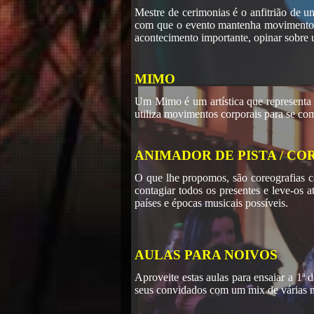
Mestre de cerimonias é o anfitrião de 
com que o evento mantenha movimento. C
acontecimento importante, opinar sobre 
MIMO
Um Mimo é um artística que representa
utiliza movimentos corporais para se co
ANIMADOR DE PISTA / C
O que lhe propomos, são coreografias c
contagiar todos os presentes e leve-os a
países e épocas musicais possíveis.
AULAS PARA NOIVOS
Aproveite estas aulas para ensaiar a 1ª 
seus convidados com um mix de várias mu