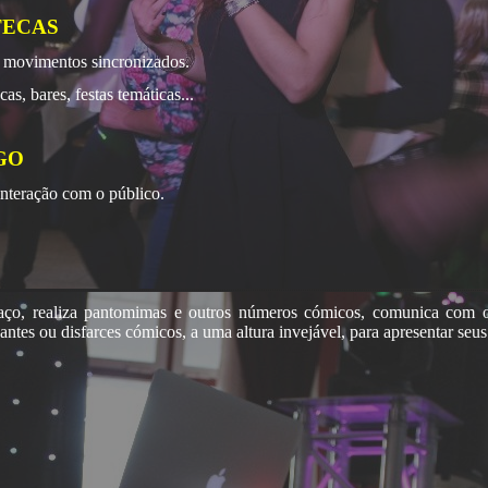
TECAS
 movimentos sincronizados.
s, bares, festas temáticas...
GO
interação com o público.
aço, realiza pantomimas e outros números cómicos, comunica com o 
gantes ou disfarces cómicos, a uma altura invejável, para apresentar seu