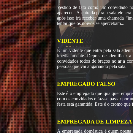
Vestido de fato como um convidado n
apareceu. À entrada para a sala ele te
após isso irá receber uma chamada “im
tentar que os noivos se apercebam...
VIDENTE
É um vidente que entra pela sala aden
imediatamente. Depois de identificar 
convidados todos de braços no ar a conc
pessoas que vai angariando pela sala.
EMPREGADO FALSO
Este é o empregado que qualquer empres
com os convidados e faz-se passar por 
festa está garantida. Este é o cromo que 
EMPREGADA DE LIMPEZA
A empregada doméstica é quem presta se