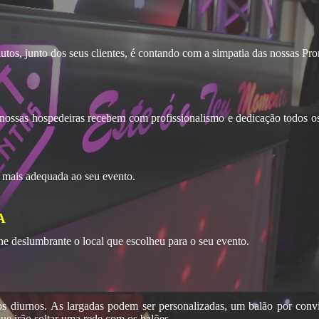
utos, junto dos seus clientes, é contando com a simpatia das nossas Pr
 nossas hospedeiras recebem com profissionalismo e dedicação todos o
o mais adequada ao seu evento.
A
e deslumbrante o local que escolheu para o seu evento.
os diurnos. As largadas podem ser personalizadas, um balão por conv
que irão soltar uma rede com os balões.