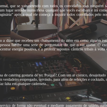
ormal, que se vai metendo com todos os convidados mas ninguém s
rá um lugar sentado numa mesa qualquer que vocês escolham e irá come
aginária” após a qual ele começa a inquirir todos convidados pelo 
tro a dizer que recebeu um chamamento do além em como alguém está p
a pessoa faz-lhe uma serie de perguntas e diz que o vai ajudar. O e
entrar energia positiva, e a proferir supostos cânticos tribais à vol
a de catering gostaria de ter. Porquê? Com um ar cómico, desajeitado 
um verdadeiro empregado, servindo, para além de refeições e cocktails
faz falta em qualquer caderneta.
rviço de forma não eventual e mediante pagamento de salário, para 