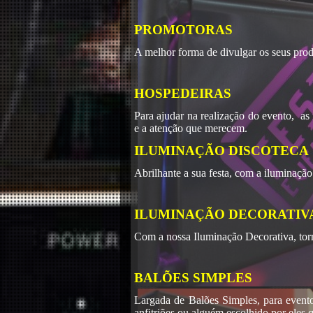
PROMOTORAS
A melhor forma de divulgar os seus prod
HOSPEDEIRAS
Para ajudar na realização do evento, as
e a atenção que merecem.
ILUMINAÇÃO DISCOTECA
Abrilhante a sua festa, com a iluminaçã
ILUMINAÇÃO DECORATIV
Com a nossa Iluminação Decorativa, torn
BALÕES SIMPLES
Largada de Balões Simples, para event
anfitriões ou alguém escolhido por eles 