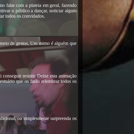
o falar com a plateia em geral, fazendo
ivar o público a dançar, noticiar algum
tar todos os convidados.
r meio de gestos. Um mimo é alguém que
conseguir resistir. Deixe esta animação
vestuário que os farão relembrar todos os
radicional, ou simplesmente surpreenda os