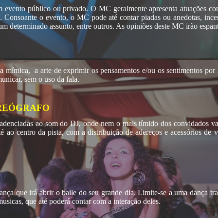
um evento público ou privado. O MC geralmente apresenta atuações com
onsoante o evento, o MC pode até contar piadas ou anedotas, incent
um determinado assunto, entre outros. As opiniões deste MC irão espan
 a mímica, a arte de exprimir os pensamentos e/ou os sentimentos po
municar, sem o uso da fala.
OREÓGRAFO
adenciadas ao som do DJ, onde nem o mais tímido dos convidados vai 
té ao centro da pista, com a distribuição de adereços e acessórios de 
dança que irá abrir o baile do seu grande dia. Limite-se a uma dança t
sicas, que até poderá contar com a interação deles.