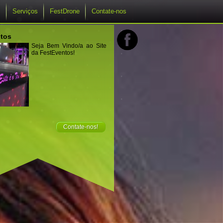
s
Serviços
FestDrone
Contate-nos
tos
Seja Bem Vindo/a ao Site
da FestEventos!
Contate-nos!