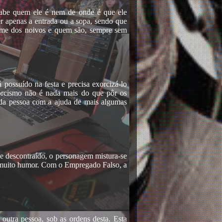
abe quem ele é nem de onde é que ele
r apenas a entrada ou a sopa, sendo que
nome dos noivos e quem são, sempre sem
ossuído na festa e precisa exorcizá-lo
xorcismo não é nada mais do que pôr os
ta da pessoa com a ajuda de mais algumas
e descontraído, o personagem mistura-se
, muito humor. Com o Empregado Falso, a
outra pessoa, sob as ordens desta. Esta