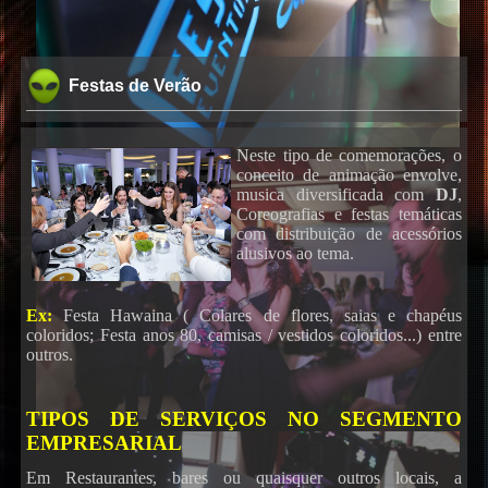
Festas de Verão
Neste tipo de comemorações, o
conceito de animação envolve,
musica diversificada com
DJ
,
Coreografias e festas temáticas
com distribuição de acessórios
alusivos ao tema.
Ex:
Festa Hawaina ( Colares de flores, saias e chapéus
coloridos; Festa anos 80, camisas / vestidos coloridos...) entre
outros.
TIPOS DE SERVIÇOS NO SEGMENTO
EMPRESARIAL
Em Restaurantes, bares ou quaisquer outros locais, a