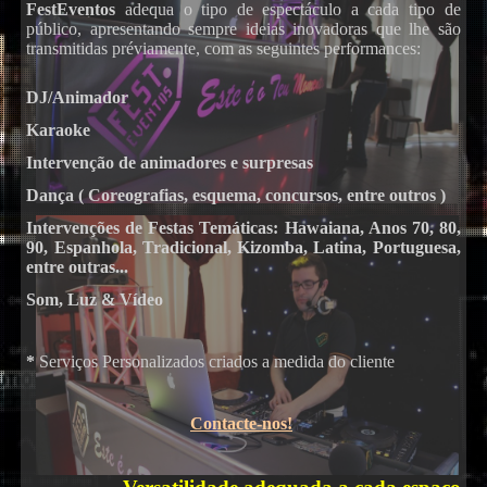
FestEventos
adequa o tipo de espectáculo a cada tipo de
público, apresentando sempre ideias inovadoras que lhe são
DJs
transmitidas préviamente, com as seguintes performances:
DJ/Animador
Karaoke
Intervenção de animadores e surpresas
Dança ( Coreografias, esquema, concursos, entre outros )
Intervenções de Festas Temáticas: Hawaiana, Anos 70, 80,
90, Espanhola, Tradicional, Kizomba, Latina, Portuguesa,
Karaoke
entre outras...
Som, Luz & Vídeo
*
Serviços Personalizados criados a medida do cliente
Contacte-nos!