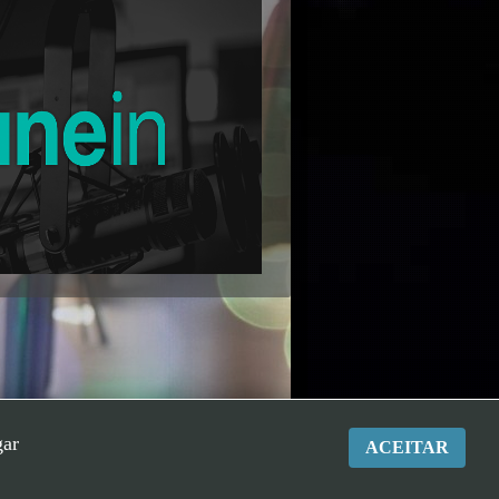
gar
ACEITAR
os Reservados