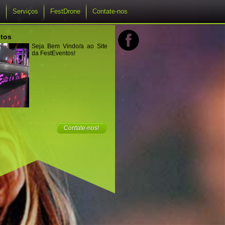
s
Serviços
FestDrone
Contate-nos
tos
Seja Bem Vindo/a ao Site
da FestEventos!
Contate-nos!