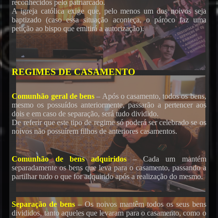
reconhecidos pelo patriarcado.
A igreja católica exige que, pelo menos um dos noivos seja
baptizado (caso essa situação aconteça, o pároco faz uma
petição ao bispo que emitirá a autorização).
REGIMES DE CASAMENTO
Comunhão geral de bens
– Após o casamento, todos os bens,
mesmo os possuídos anteriormente, passarão a pertencer aos
dois e em caso de separação, será tudo dividido.
De referir que este tipo de regime só poderá ser celebrado se os
noivos não possuírem filhos de anteriores casamentos.
Comunhão de bens adquiridos
– Cada um mantém
separadamente os bens que leva para o casamento, passando a
Karaoke
partilhar tudo o que for adquirido após a realização do mesmo.
Separação de bens
– Os noivos mantêm todos os seus bens
divididos, tanto aqueles que levaram para o casamento, como o