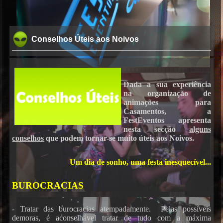
Conselhos Úteis aos Noivos
Dada a sua experiência
na organização de
animações para
Casamentos, a
FestEventos apresenta
nesta secção
alguns
conselhos
que podem tornar-se muito úteis aos Noivos.
Um dia de sonho, uma festa inesquecível...
BUROCRACIAS
- Tratar das burocracias atempadamente. Pelas possíveis
demoras, é aconselhável tratar de tudo com a máxima