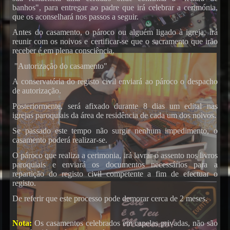
banhos", para entregar ao padre que irá celebrar a cerimónia,
que os aconselhará nos passos a seguir.
Antes do casamento, o pároco ou alguém ligado à igreja, irá
reunir com os noivos e certificar-se que o sacramento que irão
receber é em plena consciência.
"Autorização do casamento"
A conservatória do registo civil enviará ao pároco o despacho
de autorização.
Posteriormente, será afixado durante 8 dias um edital nas
igrejas paroquiais da área de residência de cada um dos noivos.
Se passado este tempo não surgir nenhum impedimento, o
casamento poderá realizar-se.
O pároco que realiza a cerimonia, irá lavrar o assento nos livros
paroquiais e enviará os documentos necessários para a
repartição do registo civil competente a fim de efectuar o
registo.
De referir que este processo pode demorar cerca de 2 meses.
Nota:
Os casamentos celebrados em capelas privadas, não são