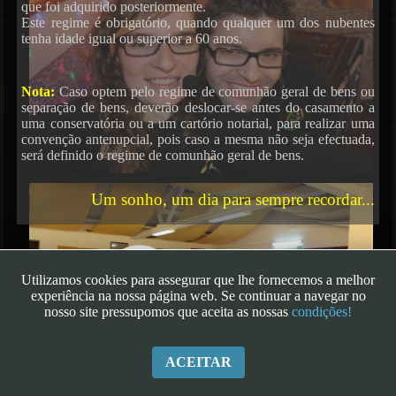
que foi adquirido posteriormente.
Este regime é obrigatório, quando qualquer um dos nubentes
tenha idade igual ou superior a 60 anos.
Nota:
Caso optem pelo regime de comunhão geral de bens ou
separação de bens, deverão deslocar-se antes do casamento a
uma conservatória ou a um cartório notarial, para realizar uma
convenção antenupcial, pois caso a mesma não seja efectuada,
será definido o regime de comunhão geral de bens.
Um sonho, um dia para sempre recordar...
Utilizamos cookies para assegurar que lhe fornecemos a melhor
experiência na nossa página web. Se continuar a navegar no
nosso site pressupomos que aceita as nossas
condições!
ACEITAR
Copyright - 2026
|
FestEventos - Este é o Teu Momento
| Todos os Direitos
Reservados