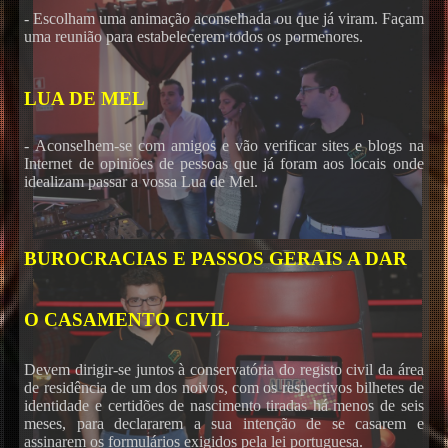
- Escolham uma animação aconselhada ou que já viram. Façam
uma reunião para estabelecerem todos os pormenores.
LUA DE MEL
- Aconselhem-se com amigos e vão verificar sites e blogs na
Internet de opiniões de pessoas que já foram aos locais onde
idealizam passar a vossa Lua de Mel.
BUROCRACIAS E PASSOS GERAIS A DAR
O CASAMENTO CIVIL
Devem dirigir-se juntos à conservatória do registo civil da área
de residência de um dos noivos, com os respectivos bilhetes de
identidade e certidões de nascimento tiradas há menos de seis
meses, para declararem a sua intenção de se casarem e
assinarem os formulários exigidos pela lei portuguesa.