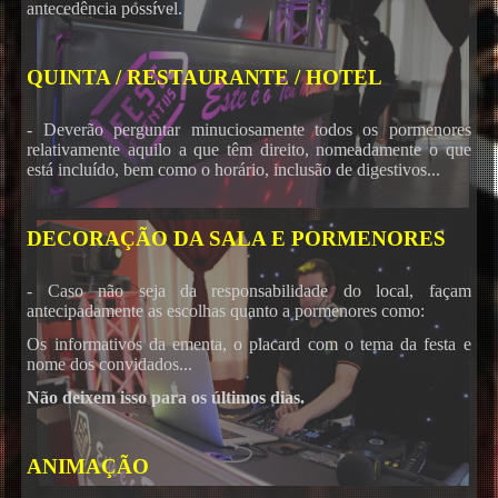
antecedência possível.
QUINTA / RESTAURANTE / HOTEL
- Deverão perguntar minuciosamente todos os pormenores
relativamente aquilo a que têm direito, nomeadamente o que
está incluído, bem como o horário, inclusão de digestivos...
DECORAÇÃO DA SALA E PORMENORES
- Caso não seja da responsabilidade do local, façam
antecipadamente as escolhas quanto a pormenores como:
Os informativos da ementa, o placard com o tema da festa e
nome dos convidados...
Não deixem isso para os últimos dias.
ANIMAÇÃO