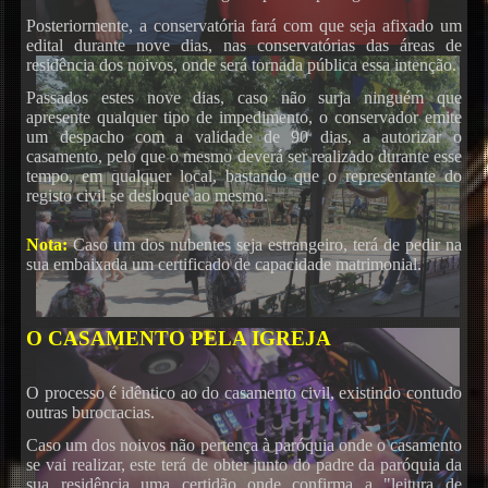
Posteriormente, a conservatória fará com que seja afixado um
edital durante nove dias, nas conservatórias das áreas de
residência dos noivos, onde será tornada pública essa intenção.
Passados estes nove dias, caso não surja ninguém que
apresente qualquer tipo de impedimento, o conservador emite
um despacho com a validade de 90 dias, a autorizar o
casamento, pelo que o mesmo deverá ser realizado durante esse
tempo, em qualquer local, bastando que o representante do
registo civil se desloque ao mesmo.
Nota:
Caso um dos nubentes seja estrangeiro, terá de pedir na
sua embaixada um certificado de capacidade matrimonial.
O CASAMENTO PELA IGREJA
O processo é idêntico ao do casamento civil, existindo contudo
outras burocracias.
Caso um dos noivos não pertença à paróquia onde o casamento
se vai realizar, este terá de obter junto do padre da paróquia da
sua residência uma certidão onde confirma a "leitura de