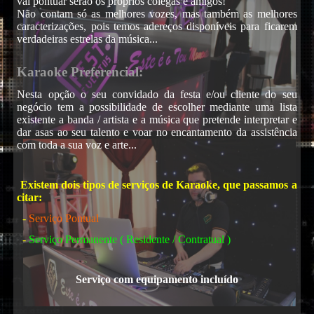
vai pontuar serão os próprios colegas e amigos!
DJ
Não contam só as melhores vozes, mas também as melhores
caracterizações, pois temos adereços disponíveis para ficarem
verdadeiras estrelas da música...
Karaoke Preferencial:
Nesta opção o seu convidado da festa e/ou cliente do seu
negócio tem a possibilidade de escolher mediante uma lista
existente a banda / artista e a música que pretende interpretar e
dar asas ao seu talento e voar no encantamento da assistência
com toda a sua voz e arte...
Karaoke
Existem dois tipos de serviços de Karaoke, que passamos a
citar:
-
Serviço Pontual
-
Serviço Permanente ( Residente / Contratual )
Serviço com equipamento incluído