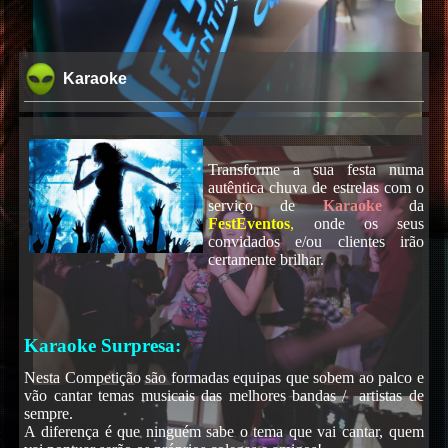
Karaoke
Transforme a sua festa numa
autêntica chuva de estrelas com o
serviço de
Karaoke
da
FestEventos
,
onde os seus
convidados e/ou clientes irão
certamente brilhar.
Karaoke Surpresa:
Nesta Competição são formadas equipas que sobem ao palco e
vão cantar temas musicais das melhores bandas / artistas de
sempre.
A diferença é que ninguém sabe o tema que vai cantar, quem