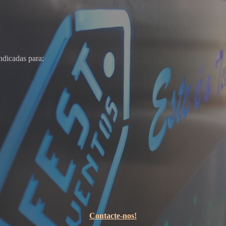
oke
ndicadas para:
Contacte-nos!