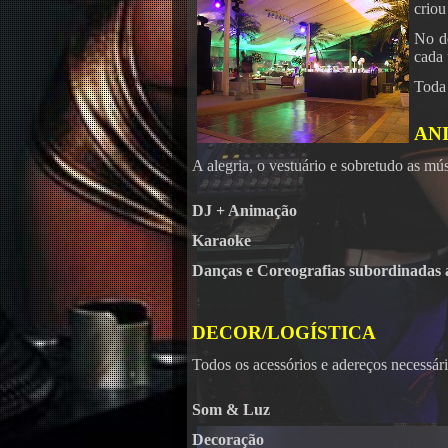
criou
No de
cada 
Toda 
AN
A alegria, o vestuário e sobretudo as m
DJ + Animação
Karaoke
Danças e Coreografias subordinadas
DECOR/LOGÍSTICA
Todos os acessórios e adereços necessár
Som & Luz
Decoração