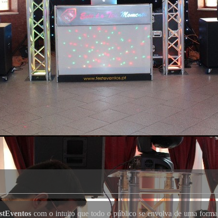
stEventos
com o intuito que todo o público se envolva de uma forma d