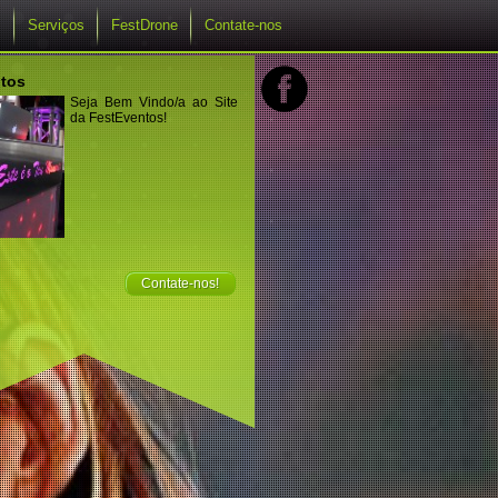
s
Serviços
FestDrone
Contate-nos
tos
Seja Bem Vindo/a ao Site
da FestEventos!
Contate-nos!