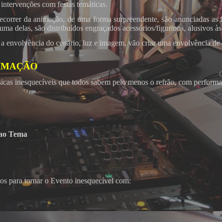
 intervenções com festas temáticas.
correr da animação, de uma forma surpreendente, são anunciadas as fe
uma delas, são distribuídos engraçados acessórios/figurinos, alusivos à
a envolvência do cenário, luz e imagem, vão criar uma envolvência de e
IMAÇÃO
úsicas inesquecíveis que todos sabem pelo menos o refrão, com performa
 ao Tema
ios para tornar o Evento inesquecível com: