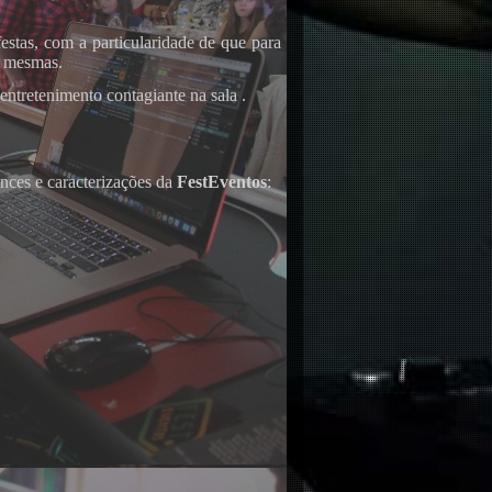
stas, com a particularidade de que para
s mesmas.
ntretenimento contagiante na sala .
nces e caracterizações da
FestEventos
: