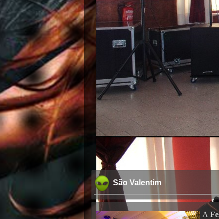
São Valentim
A
Fe