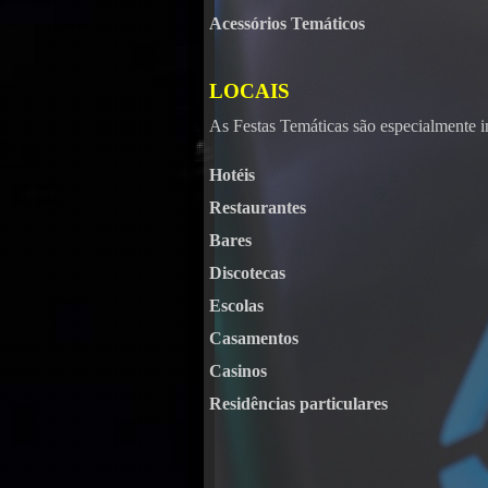
Acessórios Temáticos
LOCAIS
Kara
As Festas Temáticas são especialmente i
Hotéis
Restaurantes
Bares
Discotecas
Escolas
Casamentos
Casinos
Residências particulares