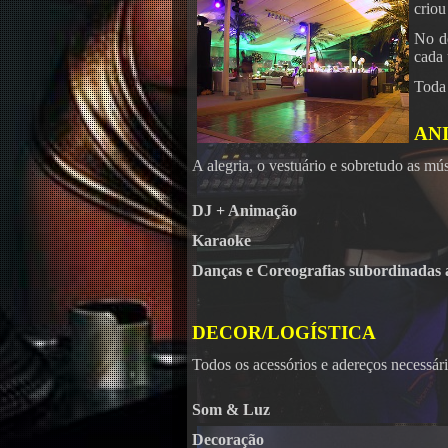
criou
No de
cada 
Toda 
AN
A alegria, o vestuário e sobretudo as m
DJ + Animação
Karaoke
Danças e Coreografias subordinadas
DECOR/LOGÍSTICA
Todos os acessórios e adereços necessár
Som & Luz
Decoração