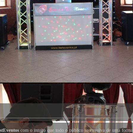
stEventos
com o intuito que todo o público se envolva de uma forma d