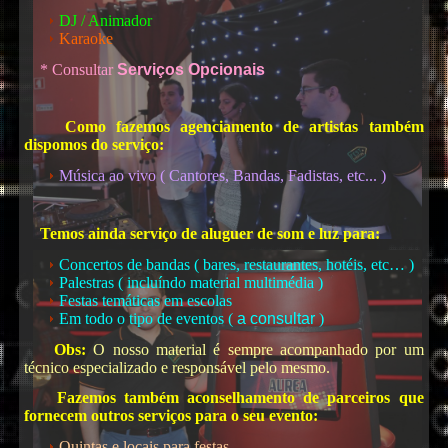
DJ / Animador
Karaoke
* Consultar
Serviços Opcionais
Como fazemos agenciamento de artistas também
DJs
dispomos do serviço:
Música ao vivo ( Cantores, Bandas, Fadistas, etc... )
Temos ainda serviço de aluguer de som e luz para:
Concertos de bandas ( bares, restaurantes, hotéis, etc… )
Palestras ( incluíndo material multimédia )
Festas temáticas em escolas
Em todo o tipo de eventos (
a consultar
)
Karaoke
Obs:
O nosso material é sempre acompanhado por um
técnico especializado e responsável pelo mesmo.
Fazemos também aconselhamento de parceiros que
fornecem outros serviços para o seu evento:
Quintas e locais para festas