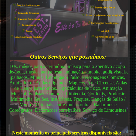
Outros Serviços que possuímos
:
DJs, música para a cerimónia, música para o aperitivo / copo-
de-água, música para a festa, animação, karaoke, audiovisuais,
palhaços, Mimos, Empregado Falso, Personagens Cómicas,
Animador de Andas Gigantes, Mágicos, Arte Circense, Aulas
de Dança para noivos, Espectáculos de Fogo, Animação
Musical, Fadistas, Cantores, Pirotecnia, Confettis, Produção
Multimédia, Balões, Insufláveis, Fraques, Danças de Salão /
Ventre / Orientais, entre muitas outras, Bailarinos e
Coreógrafos, Decorações com balões, Serviço de Limousines,
etc...
Neste momento os principais serviços disponíveis são: