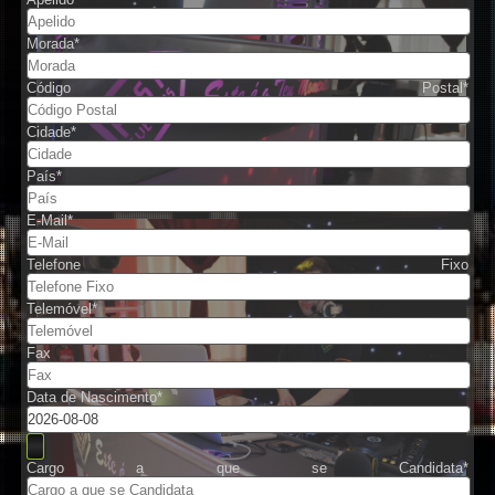
Morada
*
Código Postal
*
Cidade
*
País
*
E-Mail
*
Telefone Fixo
DJs
Telemóvel
*
Fax
Data de Nascimento
*
Cargo a que se Candidata
*