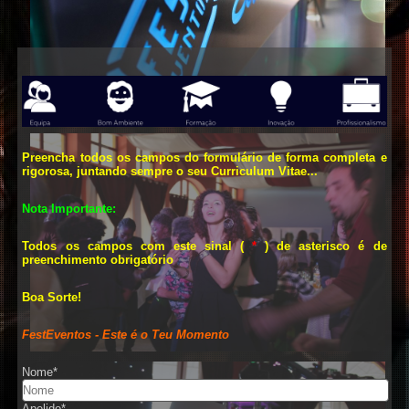
Preencha todos os campos do formulário de forma completa e
rigorosa, juntando sempre o seu Curriculum Vitae...
Nota Importante:
Todos os campos com este sinal (
*
) de asterisco é de
preenchimento obrigatório
Boa Sorte!
FestEventos - Este é o Teu Momento
Nome
*
Apelido
*