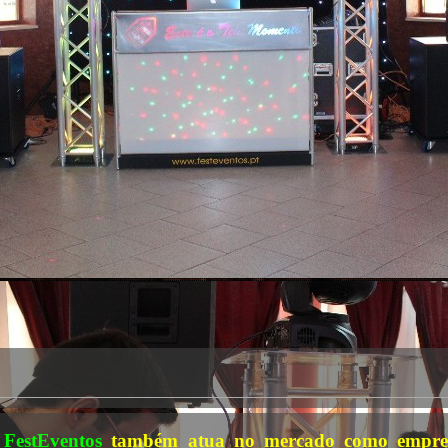
A
FestEventos
também atua no mercado como empres