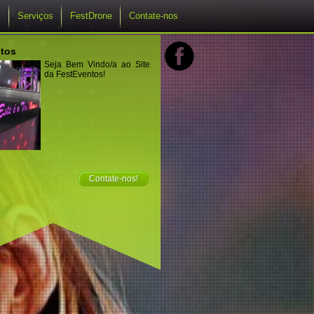
s
Serviços
FestDrone
Contate-nos
tos
Seja Bem Vindo/a ao Site
da FestEventos!
Contate-nos!