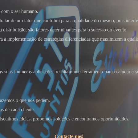
 com o ser humano.
tratar de um fator que contribui para a qualidade do mesmo, pois interf
a distribuição, são fatores determinantes para o sucesso do evento.
oke
ra a implementação de estratégias diferenciadas que maximizem a qualid
as suas inúmeras aplicações, resulta numa ferramenta para o ajudar a s
 fazemos o que nos pedem.
s de cada cliente.
scutimos ideias, propomos soluções e encontramos oportunidades.
Contacte-nos!