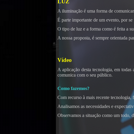
LUZ
A iluminação é uma forma de comunicar
É parte importante de um evento, por se 
O tipo de luz e a forma como é feita a su
Kara
A nossa proposta, é sempre orientada pa
Vídeo
A aplicação desta tecnologia, em todas 
comunica com o seu público.
Como fazemos?
Com recurso à mais recente tecnologia,
Analisamos as necessidades e expectativa
Observamos a situação como um todo, di