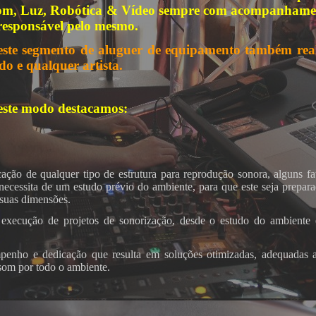
om, Luz, Robótica & Vídeo sempre com acompanhament
responsável pelo mesmo.
este segmento de aluguer de equipamento também re
do e qualquer artista.
este modo destacamos:
ação de qualquer tipo de estrutura para reprodução sonora, alguns fat
, necessita de um estudo prévio do ambiente, para que este seja prepa
 suas dimensões.
execução de projetos de sonorização, desde o estudo do ambiente e 
nho e dedicação que resulta em soluções otimizadas, adequadas a 
 som por todo o ambiente.