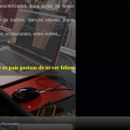
cterizados, para tornar as festas
 de balões, danças infantis, jogos
, restaurantes, entre outros...
s pais gostam de os ver felizes
os Reservados