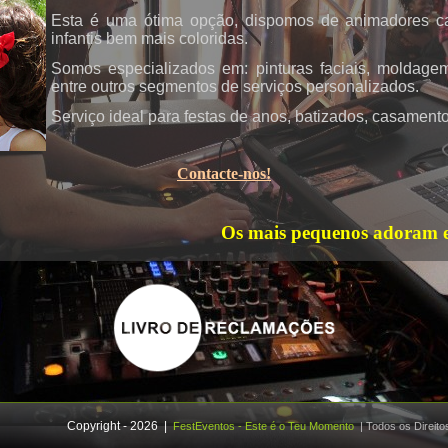
Esta é uma ótima opção, dispomos de animadores cara
infantis bem mais coloridas.
Somos especializados em: pinturas faciais, moldagem
entre outros segmentos de serviços personalizados.
Serviço ideal para festas de anos, batizados, casamentos
Contacte-nos!
Os mais pequenos adoram e o
Copyright - 2026
|
FestEventos - Este é o Teu Momento
| Todos os Direit