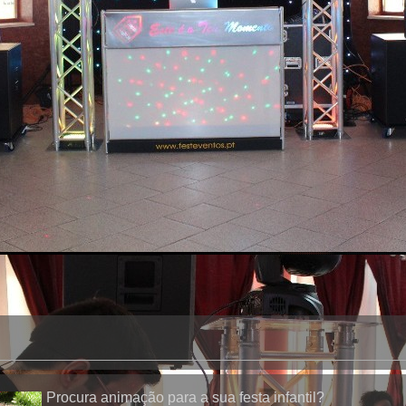
oke
Procura animação para a sua festa infantil?