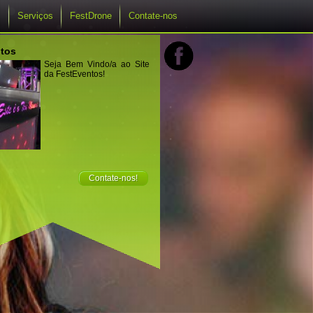
s
Serviços
FestDrone
Contate-nos
tos
Seja Bem Vindo/a ao Site
da FestEventos!
Contate-nos!