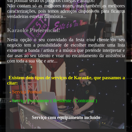
vai pontuar serão os próprios colegas e amigos!
DJ
Não contam só as melhores vozes, mas também as melhores
caracterizações, pois temos adereços disponíveis para ficarem
verdadeiras estrelas da música...
Karaoke Preferencial:
Nesta opção o seu convidado da festa e/ou cliente do seu
negócio tem a possibilidade de escolher mediante uma lista
existente a banda / artista e a música que pretende interpretar e
dar asas ao seu talento e voar no encantamento da assistência
com toda a sua voz e arte...
Karaoke
Existem dois tipos de serviços de Karaoke, que passamos a
citar:
-
Serviço Pontual
-
Serviço Permanente ( Residente / Contratual )
Serviço com equipamento incluído