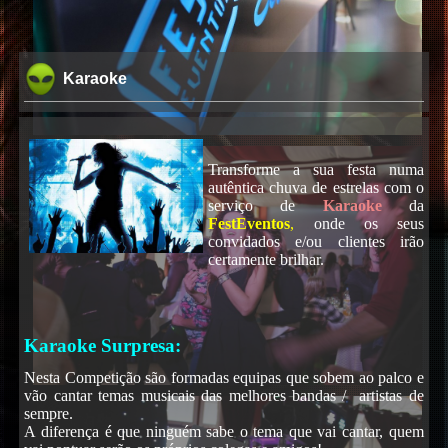
Karaoke
Transforme a sua festa numa
autêntica chuva de estrelas com o
serviço de
Karaoke
da
FestEventos
,
onde os seus
convidados e/ou clientes irão
certamente brilhar.
Karaoke Surpresa:
Nesta Competição são formadas equipas que sobem ao palco e
vão cantar temas musicais das melhores bandas / artistas de
sempre.
A diferença é que ninguém sabe o tema que vai cantar, quem